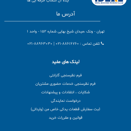
ایده آل انتخاب حرفه ایی ها
آدرس ما
تهران - ونک ،میدان شیخ بهایی شماره 152 - واحد 1
تلفن تماس :
021-88616760
021-88963030
لینک های مفید
فرم نظرسنجی گارانتی
فرم نظرسنجی خدمات حضوری مشتریان
شکایات ، انتقادات و پیشنهادات
درخواست نمایندگی
ثبت سفارش قطعات یدکی خاص من (وارداتی)
قوانین و مقررات خرید