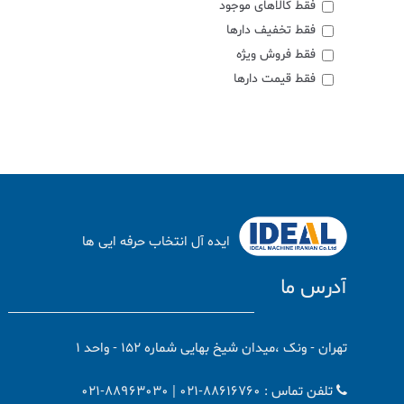
فقط کالاهای موجود
فقط تخفیف دارها
فقط فروش ویژه
فقط قیمت دارها
ایده آل انتخاب حرفه ایی ها
آدرس ما
تهران - ونک ،میدان شیخ بهایی شماره 152 - واحد 1
تلفن تماس :
021-88616760
021-88963030