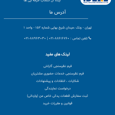
ایده آل انتخاب حرفه ایی ها
آدرس ما
تهران - ونک ،میدان شیخ بهایی شماره 152 - واحد 1
تلفن تماس :
021-88616760
021-88963030
لینک های مفید
فرم نظرسنجی گارانتی
فرم نظرسنجی خدمات حضوری مشتریان
شکایات ، انتقادات و پیشنهادات
درخواست نمایندگی
ثبت سفارش قطعات یدکی خاص من (وارداتی)
قوانین و مقررات خرید